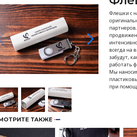
Фле
Флешки с н
оригинальн
партнеров.
продвижени
интенсивно
всегда на в
забудут, к
работать ф
Мы наносим
пластиковы
при помощи
МОТРИТЕ ТАКЖЕ