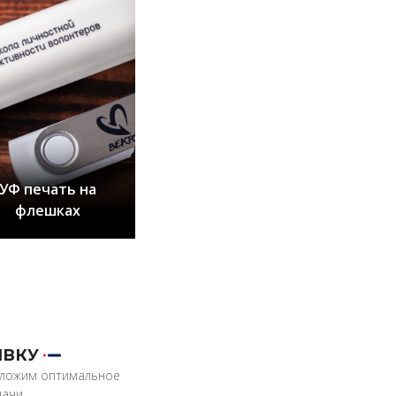
УФ печать на
флешках
ЯВКУ
дложим оптимальное
ачи.