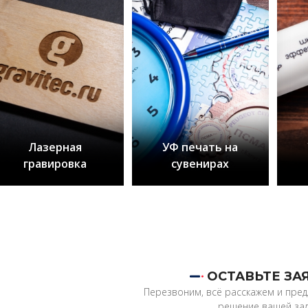
Лазерная
УФ печать на
гравировка
сувенирах
ОСТАВЬТЕ ЗА
Перезвоним, всё расскажем и пре
решение вашей зад