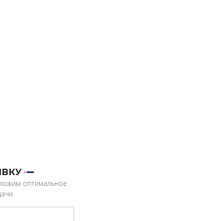
ЯВКУ
дложим оптимальное
ачи.