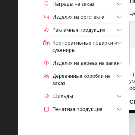
П
Награды на заказ
Це
Изделия из оргстекла
Рекламная продукция
Корпоративные подарки и
сувениры
Изделия из дерева на заказ
Пр
Деревянные коробки на
ус
заказ
оф
Шильды
С
Печатная продукция