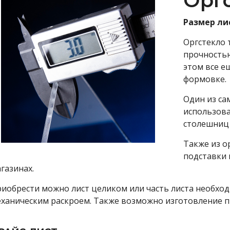
Оргс
Размер ли
Оргстекло 
прочностью
этом все е
формовке.
Один из са
использова
столешниц 
Также из о
подставки 
газинах.
иобрести можно лист целиком или часть листа необход
ханическим раскроем. Также возможно изготовление п