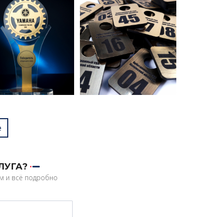
ё
ЛУГА?
им и всё подробно