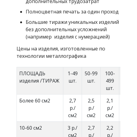
дополнительных трудозатрат
Полноцветная печать за один проход
Большие тиражи уникальных изделий
без дополнительных усложнений
(например изделия с нумерацией)
Цены на изделия, изготовленные по
технологии металлографика
ПЛОЩАДЬ
1-49
50-99
100-
500+
изделия /ТИРАЖ
шт.
шт.
499
шт.
Более 60 см2
2,7
2,5
2,1
Догов
р./
р./
р./
см2
см2
см2
10-60 см2
3 р./
2,7
2,2
Догов
см2
р./
р./