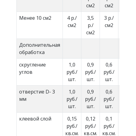
см2
см2
Менее 10 см2
4 р./
3,5
3 р./
Догов
см2
р./
см2
см2
Дополнительная
обработка
скругление
1,0
0,9
0,6
Догов
углов
руб./
руб./
руб./
шт.
шт.
шт.
отверстие D- 3
1,0
0,9
0,6
Догов
мм
руб./
руб./
руб./
шт.
шт.
шт.
клеевой слой
0,15
0,12
0,1
Догов
руб./
руб./
руб./
кв.см.
кв.см.
кв.см.