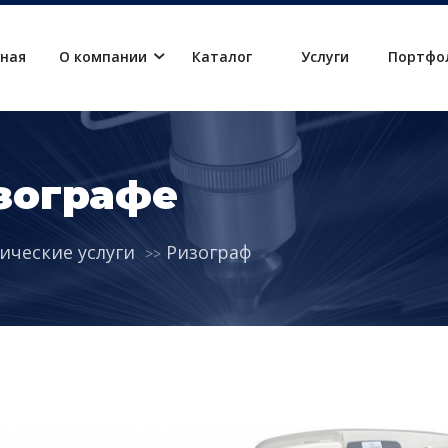
вная
О компании
Каталог
Услуги
Портфо
изографе
ические услуги
Ризограф