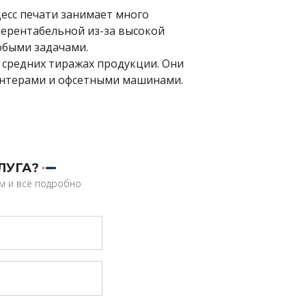
цесс печати занимает много
нерентабельной из-за высокой
любыми задачами.
 средних тиражах продукции. Они
нтерами и офсетными машинами.
ЛУГА?
им и всё подробно